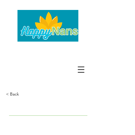
Votre bien-être, naturellement !
Association des professionnels du bien-
être de Nans-les-Pins
< Back
Patricia OLIVIA
Guidance spirituelle énergétique